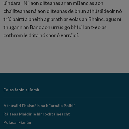
úinéara. Níl aon dliteanas ar an mBanc as aon
chaillteanas ná aon dliteanas de bhun athúsáideoir nó
tríú páirtí a bheith ag brath ar eolas an Bhainc, agus ní
thugann an Banc aon urrús go bhfuil an t-eolas
cothrom le dáta nó saor ó earráidí.
Footer
Eolas faoin suíomh
Navigation
Athúsáid Fhaisnéis na hEarnála Poiblí
Ráiteas Maidir le hInrochtaineacht
Polasaí Fianán