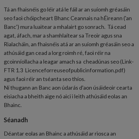
Tá an fhaisnéis go léir atá le fáil ar an suíomh gréasáin
seo faoi chóipcheart Bhanc Ceannais na hÉireann ('an
Banc') mura luaitear a mhalairt go sonrach. Tá cead
agat, áfach, mar a shamhlaítear sa Treoir agus sna
Rialacháin, an fhaisnéis atá ar an suíomh gréasáin seo a
athúsáid gan cead a lorg roimh ré, faoi réir na
gcoinníollacha a leagar amach sa cheadúnas seo (Link-
FTR 1.3 Licenceforreuseofpublicinformation.pdf)
agus faoi réir an tséanta seo thíos.
Ní thugann an Banc aon údarás d'aon úsáideoir cearta
eisiacha a bheith aige nó aici i leith athúsáid eolas an
Bhainc.
Séanadh
Déantar eolas an Bhainc a athúsáid ar riosca an