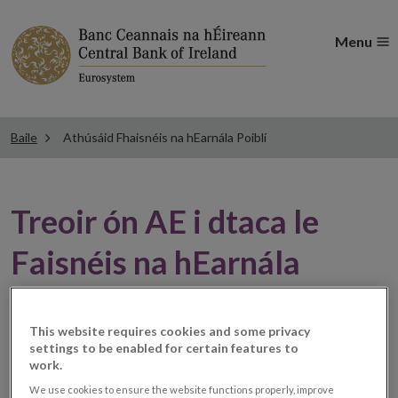
Menu
Baile
Athúsáid Fhaisnéis na hEarnála Poiblí
Treoir ón AE i dtaca le
Faisnéis na hEarnála
Poiblí
This website requires cookies and some privacy
settings to be enabled for certain features to
Chuir na Rialacháin um Athúsáid Fhaisnéis na hEarnála
work.
Opens
Poiblí 2005
I.R. Uimh. 279 de2005
. Treoir ón AE i
We use cookies to ensure the website functions properly, improve