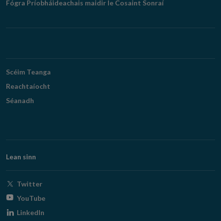
Fógra Príobháideachais maidir le Cosaint Sonraí
Scéim Teanga
Reachtaíocht
Séanadh
Lean sinn
Opens
Twitter
in
Opens
YouTube
new
in
Opens
LinkedIn
window
new