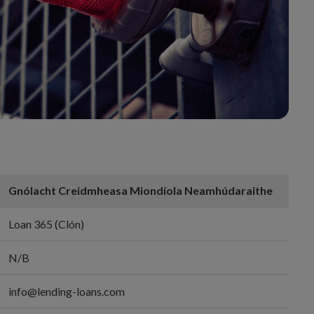
Gnólacht Creidmheasa Miondíola Neamhúdaraithe
Loan 365 (Clón)
N/B
info@lending-loans.com