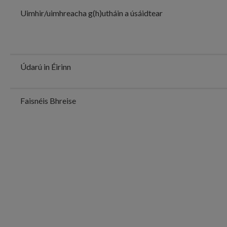
Uimhir/uimhreacha g(h)utháin a úsáidtear
Údarú in Éirinn
Faisnéis Bhreise