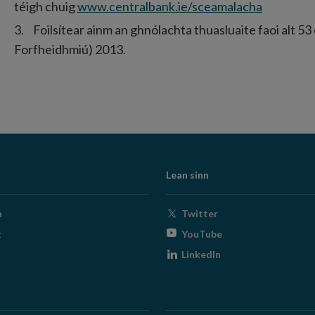
téigh chuig
www.centralbank.ie/sceamalacha
Foilsítear ainm an ghnólachta thuasluaite faoi alt 5
Forfheidhmiú) 2013.
Lean sinn
Opens
a
Twitter
in
Opens
t
YouTube
new
in
Opens
LinkedIn
window
new
in
window
new
window