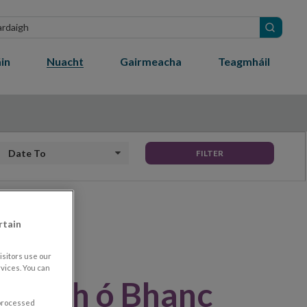
ch
in
Nuacht
Gairmeacha
Teagmháil
Date to
FILTER
rtain
sitors use our
vices. You can
abhadh ó Bhanc
 processed