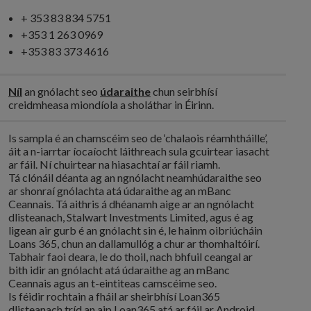
+ 353 83 834 5751
+353 1 263 0969
+353 83 373 4616
Níl
an gnólacht seo
údaraithe
chun seirbhísí
creidmheasa miondíola a sholáthar in Éirinn.
Is sampla é an chamscéim seo de ‘chalaois réamhtháille’,
áit a n-iarrtar íocaíocht láithreach sula gcuirtear iasacht
ar fáil. Ní chuirtear na hiasachtaí ar fáil riamh.
Tá clónáil déanta ag an ngnólacht neamhúdaraithe seo
ar shonraí gnólachta atá údaraithe ag an mBanc
Ceannais. Tá aithris á dhéanamh aige ar an ngnólacht
dlisteanach, Stalwart Investments Limited, agus é ag
ligean air gurb é an gnólacht sin é, le hainm oibriúcháin
Loans 365, chun an dallamullóg a chur ar thomhaltóirí.
Tabhair faoi deara, le do thoil, nach bhfuil ceangal ar
bith idir an gnólacht atá údaraithe ag an mBanc
Ceannais agus an t-eintiteas camscéime seo.
Is féidir rochtain a fháil ar sheirbhísí Loan365
dlisteanach tríd an aip Loan365 atá ar fáil ar Android