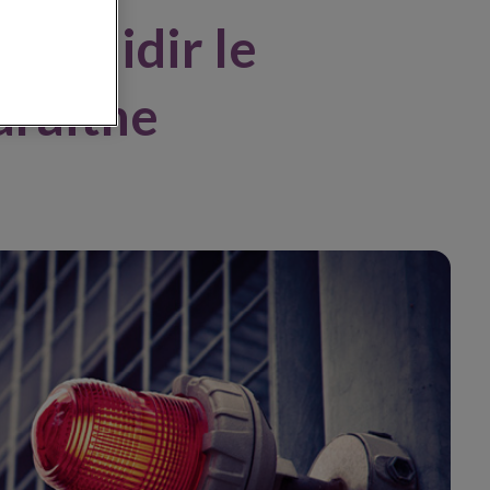
n maidir le
raithe