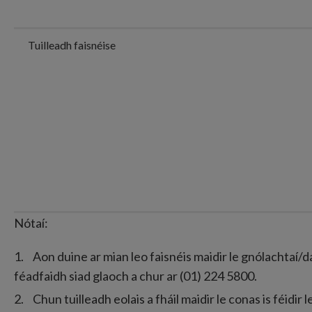
Tuilleadh faisnéise
Nótaí:
Aon duine ar mian leo faisnéis maidir le gnólachtaí/
féadfaidh siad glaoch a chur ar (01) 224 5800.
Chun tuilleadh eolais a fháil maidir le conas is féidi