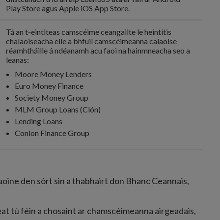
Play Store agus Apple iOS App Store.
Tá an t-eintiteas camscéime ceangailte le heintitis
chalaoiseacha eile a bhfuil camscéimeanna calaoise
réamhtháille á ndéanamh acu faoi na hainmneacha seo a
leanas:
Moore Money Lenders
Euro Money Finance
Society Money Group
MLM Group Loans (Clón)
Lending Loans
Conlon Finance Group
daoine den sórt sin a thabhairt don Bhanc Ceannais,
r leat tú féin a chosaint ar chamscéimeanna airgeadais,