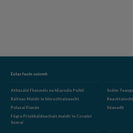
Footer
Eolas faoin suíomh
Navigation
Athúsáid Fhaisnéis na hEarnála Poiblí
Scéim Teang
Ráiteas Maidir le hInrochtaineacht
Reachtaíoch
Polasaí Fianán
Séanadh
Fógra Príobháideachais maidir le Cosaint
Sonraí