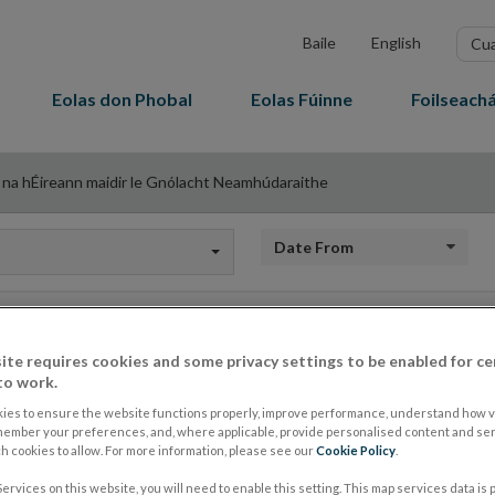
Sear
Baile
English
in
site
Eolas don Phobal
Eolas Fúinne
Foilseachá
 na hÉireann maidir le Gnólacht Neamhúdaraithe
Date from
Nuacht
ite requires cookies and some privacy settings to be enabled for ce
to work.
ies to ensure the website functions properly, improve performance, understand how vi
member your preferences, and, where applicable, provide personalised content and ser
 cookies to allow. For more information, please see our
Loan 365 (Clón) - R
Cookie Policy
.
ervices on this website, you will need to enable this setting. This map services data is