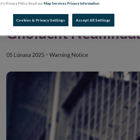
's Privacy Policy. Read our
Map Services Privacy information
.
Ceannais na hÉirean
Cookies & Privacy Settings
Accept All Settings
Gnólacht Neamhúda
05 Lúnasa 2025
Warning Notice