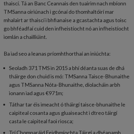
thaiscí. Tá an Banc Ceannais den tuairim nach mbíonn
TMSanna oiriúnach i gcónaí do thomhaltóirí mar
mhalairt ar thaiscí i bhfianaise a gcastachta agus toisc
go bhféadfaí cuid den infheistíocht nó an infheistíocht
iomlán a chailliúint.
Ba iad seo a leanas príomhthorthaí an iniúchta:
Seoladh 371 TMS in 2015 a bhí déanta suas de dhá
tháirge don chuid is mó: TMSanna Taisce-Bhunaithe
agus TMSanna Nóta-Bhunaithe, díolacháin arbh
ionann iad agus €971m;
Táthar tar éis imeacht ó tháirgí taisce-bhunaithe le
caipiteal cosanta agus gluaiseacht i dtreo táirgí
casta le caipiteal faoi riosca;
Trí Chomparáid Feidhmíochta Táirgí a dhéanamh,