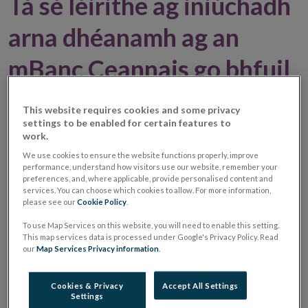
Tá sé léirithe ag iniúchadh
arna dhéanamh ag an
mBanc Ceannais go bhfuil
Táirgí Miondíola
This website requires cookies and some privacy
settings to be enabled for certain features to
Struchtúrtha níos casta
work.
agus níos rioscúla á
We use cookies to ensure the website functions properly, improve
performance, understand how visitors use our website, remember your
preferences, and, where applicable, provide personalised content and
dtairiscint ag gnólachtaí
services. You can choose which cookies to allow. For more information,
please see our
Cookie Policy
.
do thomhaltóirí
To use Map Services on this website, you will need to enable this setting.
This map services data is processed under Google's Privacy Policy. Read
our
Map Services Privacy information
.
01 Meán Fómhair 2016
Irish Category
Cookies & Privacy
Accept All Settings
Settings
Ag imeacht ó tháirgí taisce-bhunaithe le caipiteal