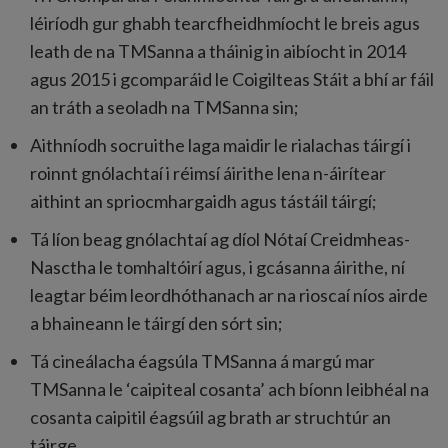
léiríodh gur ghabh tearcfheidhmíocht le breis agus
leath de na TMSanna a tháinig in aibíocht in 2014
agus 2015 i gcomparáid le Coigilteas Stáit a bhí ar fáil
an tráth a seoladh na TMSanna sin;
Aithníodh socruithe laga maidir le rialachas táirgí i
roinnt gnólachtaí i réimsí áirithe lena n-áirítear
aithint an spriocmhargaidh agus tástáil táirgí;
Tá líon beag gnólachtaí ag díol Nótaí Creidmheas-
Nasctha le tomhaltóirí agus, i gcásanna áirithe, ní
leagtar béim leordhóthanach ar na rioscaí níos airde
a bhaineann le táirgí den sórt sin;
Tá cineálacha éagsúla TMSanna á margú mar
TMSanna le ‘caipiteal cosanta’ ach bíonn leibhéal na
cosanta caipitil éagsúil ag brath ar struchtúr an
táirge.