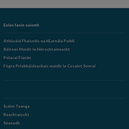
Footer
Eolas faoin suíomh
Navigation
Athúsáid Fhaisnéis na hEarnála Poiblí
Ráiteas Maidir le hInrochtaineacht
Polasaí Fianán
Fógra Príobháideachais maidir le Cosaint Sonraí
Scéim Teanga
Reachtaíocht
Séanadh