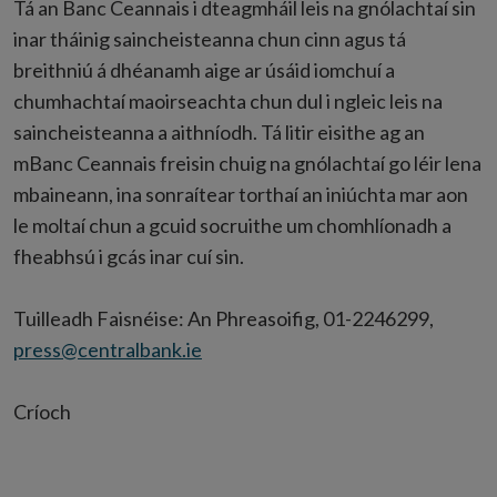
Tá an Banc Ceannais i dteagmháil leis na gnólachtaí sin
inar tháinig saincheisteanna chun cinn agus tá
breithniú á dhéanamh aige ar úsáid iomchuí a
chumhachtaí maoirseachta chun dul i ngleic leis na
saincheisteanna a aithníodh. Tá litir eisithe ag an
mBanc Ceannais freisin chuig na gnólachtaí go léir lena
mbaineann, ina sonraítear torthaí an iniúchta mar aon
le moltaí chun a gcuid socruithe um chomhlíonadh a
fheabhsú i gcás inar cuí sin.
Tuilleadh Faisnéise: An Phreasoifig, 01-2246299,
press@centralbank.ie
Críoch