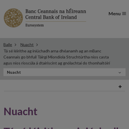
Menu
Baile
Nuacht
Tá sé léirithe ag iniúchadh arna dhéanamh ag an mBanc
Ceannais go bhfuil Táirgí Miondíola Struchtúrtha níos casta
agus níos rioscúla á dtairiscint ag gnólachtaí do thomhaltóirí
San
Nuacht
alt
Filter
seo
news
Nuacht