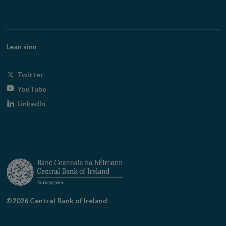
Lean sinn
Opens
Twitter
in
Opens
YouTube
new
in
Opens
LinkedIn
window
new
in
window
new
window
©2026 Central Bank of Ireland