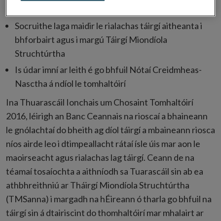
cosanta i dtreo táirgí casta le caipiteal faoi riosca
Socruithe laga maidir le rialachas táirgí aitheanta i
bhforbairt agus i margú Táirgí Miondíola
Struchtúrtha
Is údar imní ar leith é go bhfuil Nótaí Creidmheas-
Nasctha á ndíol le tomhaltóirí
Ina Thuarascáil Ionchais um Chosaint Tomhaltóirí
2016, léirigh an Banc Ceannais na rioscaí a bhaineann
le gnólachtaí do bheith ag díol táirgí a mbaineann riosca
níos airde leo i dtimpeallacht rátaí ísle úis mar aon le
maoirseacht agus rialachas lag táirgí. Ceann de na
téamaí tosaíochta a aithníodh sa Tuarascáil sin ab ea
athbhreithniú ar Tháirgí Miondíola Struchtúrtha
(TMSanna) i margadh na hÉireann ó tharla go bhfuil na
táirgí sin á dtairiscint do thomhaltóirí mar mhalairt ar