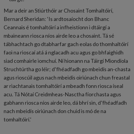
Mar a deir an Stiúrthóir ar Chosaint Tomhaltóirí,
Bernard Sheridan: ‘Is ardtosaíocht don Bhanc
Ceannais é tomhaltóirí a infheistíonn i dtáirgí a
mbaineann riosca níos airde leo a chosaint. Tá sé
tábhachtach go dtabharfar gach eolas do thomhaltóirí
faoi na rioscaí atá á nglacadh acu agus go bhfaighidh
siad comhairle iomchuí. Ní hionann na Táirgí Miondíola
Struchtúrtha go léir; d’fhéadfadh go mbeidís an-chasta
agus rioscúil agus nach mbeidís oiriúnach chun freastal
ar riachtanais tomhaltóirí a mbeadh fonn riosca íseal
acu. Tá Nótaí Creidmheas-Nasctha fíorchasta agus
gabhann riosca níos airde leo, dá bhrí sin, d’fhéadfadh
nach mbeidís oiriúnach don chuid is mó de na
tomhaltóirí.’