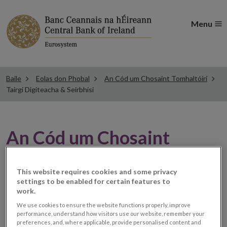
Menu
Baile
Eolas don Phobal
An Cód um Chosaint Tomhaltóirí
Tairgi Digiteacha & Seirbhisi
An Cód um Chosaint
Tomhaltóirí: Táirgí &
This website requires cookies and some privacy
Seirbhísí Digiteacha
settings to be enabled for certain features to
work.
We use cookies to ensure the website functions properly, improve
Is féidir go leor buntáistí a chur ar fáil do thomhaltóirí
performance, understand how visitors use our website, remember your
preferences, and, where applicable, provide personalised content and