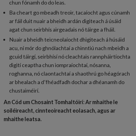
chun fónamh do do leas.
Ba cheart go mbeadh treoir, tacaíocht agus cúnamh
ar fáil duit nuair a bheidh ardán digiteach á úsáid
agat chun seirbhís airgeadais nó táirge a fháil.
Nuair a bheidh teicneolaíocht dhigiteach á húsáid
acu, ní mór do ghnólachtaí a chinntiú nach mbeidh a
gcuid táirgí, seirbhísí nó cleachtais rannpháirtíochta
digití ceaptha chun iompraíochtaí, nósanna,
roghanna, nó claontachtaí a shaothrú go héagórach
ar bhealach a d’fhéadfadh dochar a dhéanamh do
chustaiméirí.
An Cód um Chosaint Tomhaltóirí: Ar mhaithe le
soiléireacht, cinnteoireacht eolasach, agus ar
mhaithe leatsa.