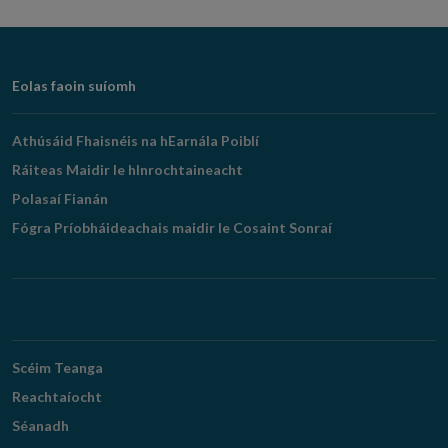
Footer
Eolas faoin suíomh
Navigation
Athúsáid Fhaisnéis na hEarnála Poiblí
Ráiteas Maidir le hInrochtaineacht
Polasaí Fianán
Fógra Príobháideachais maidir le Cosaint Sonraí
Scéim Teanga
Reachtaíocht
Séanadh