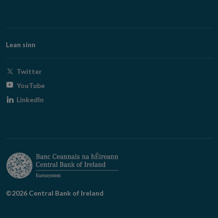
Lean sinn
Opens
Twitter
in
Opens
YouTube
new
in
Opens
LinkedIn
window
new
in
window
new
window
©2026 Central Bank of Ireland